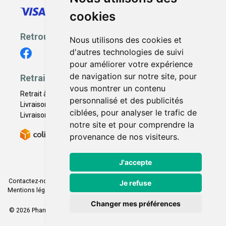
cookies
Retrouvez-nous
Nous utilisons des cookies et
d'autres technologies de suivi
pour améliorer votre expérience
de navigation sur notre site, pour
Retrait - Livraison
vous montrer un contenu
Retrait à la pharmacie - Click & Collect
personnalisé et des publicités
Livraison en Point Relais
ciblées, pour analyser le trafic de
Livraison à domicile
notre site et pour comprendre la
provenance de nos visiteurs.
J'accepte
Contactez-nous
|
Poser une question
|
Déclarer un effet indésirable
|
Je refuse
Mentions légales
|
Conditions générales - CGV
|
Données personnelles
|
Cookies
|
Préférences Cookies
Changer mes préférences
© 2026 Pharmacie Franco Italienne
-
Tous droits réservés.
-
Apotekisto