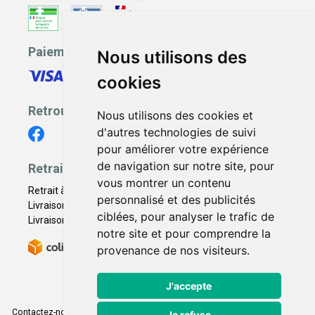
Paiement sécurisé
Nous utilisons des
cookies
Retrouvez-nous
Nous utilisons des cookies et
d'autres technologies de suivi
pour améliorer votre expérience
de navigation sur notre site, pour
Retrait - Livraison
vous montrer un contenu
Retrait à la pharmacie - Click & Collect
personnalisé et des publicités
Livraison en Point Relais
ciblées, pour analyser le trafic de
Livraison à domicile
notre site et pour comprendre la
provenance de nos visiteurs.
J'accepte
Contactez-nous
|
Poser une question
|
Déclarer un effet indésirable
|
Je refuse