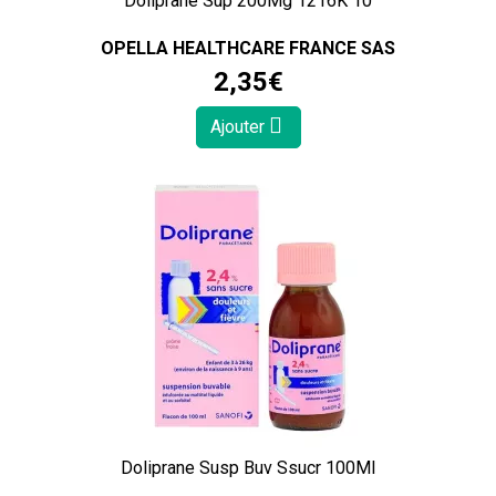
Doliprane Sup 200Mg 1216K 10
OPELLA HEALTHCARE FRANCE SAS
2
,
35
€
Ajouter
Doliprane Susp Buv Ssucr 100Ml