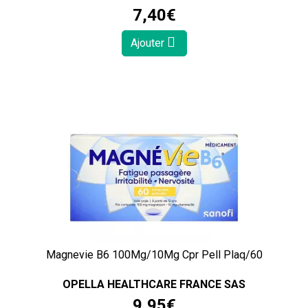
7
,
40
€
Ajouter
Magnevie B6 100Mg/10Mg Cpr Pell Plaq/60
OPELLA HEALTHCARE FRANCE SAS
9
,
95
€