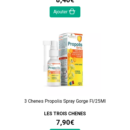
8
,
40
€
Ajouter
3 Chenes Propolis Spray Gorge Fl/25Ml
LES TROIS CHENES
7
,
90
€