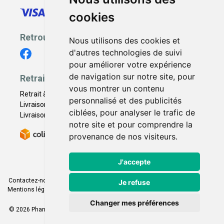
cookies
Retrouvez-nous
Nous utilisons des cookies et
d'autres technologies de suivi
pour améliorer votre expérience
de navigation sur notre site, pour
Retrait - Livraison
vous montrer un contenu
Retrait à la pharmacie - Click & Collect
personnalisé et des publicités
Livraison en Point Relais
ciblées, pour analyser le trafic de
Livraison à domicile
notre site et pour comprendre la
provenance de nos visiteurs.
J'accepte
Contactez-nous
|
Poser une question
|
Déclarer un effet indésirable
|
Je refuse
Mentions légales
|
Conditions générales - CGV
|
Données personnelles
|
Cookies
|
Préférences Cookies
Changer mes préférences
© 2026 Pharmacie Franco Italienne
-
Tous droits réservés.
-
Apotekisto