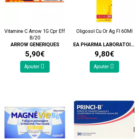
Vitamine C Arrow 1G Cpr Eff
Oligosol Cu Or Ag Fl 60Ml
B/20
ARROW GENERIQUES
EA PHARMA LABORATOIRES DES GRANIONS
5
,
90
€
9
,
80
€
Ajouter
Ajouter