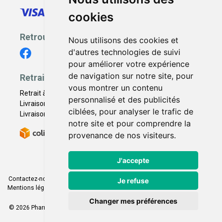
cookies
Retrouvez-nous
Nous utilisons des cookies et
d'autres technologies de suivi
pour améliorer votre expérience
de navigation sur notre site, pour
Retrait - Livraison
vous montrer un contenu
Retrait à la pharmacie - Click & Collect
personnalisé et des publicités
Livraison en Point Relais
ciblées, pour analyser le trafic de
Livraison à domicile
notre site et pour comprendre la
provenance de nos visiteurs.
J'accepte
Contactez-nous
|
Poser une question
|
Déclarer un effet indésirable
|
Je refuse
Mentions légales
|
Conditions générales - CGV
|
Données personnelles
|
Cookies
|
Préférences Cookies
Changer mes préférences
© 2026 Pharmacie Franco Italienne
-
Tous droits réservés.
-
Apotekisto