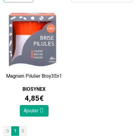
Magnien Pilulier Broy3En1
BIOSYNEX
4
,
85
€
Ajouter
1