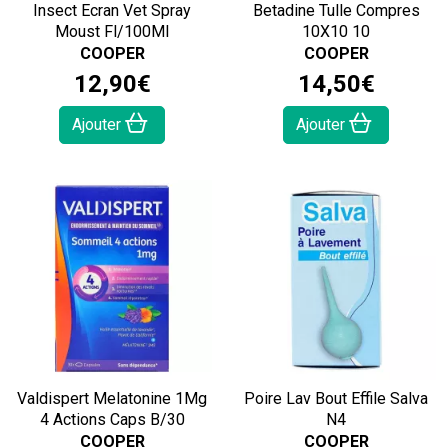
Insect Ecran Vet Spray
Betadine Tulle Compres
Moust Fl/100Ml
10X10 10
COOPER
COOPER
12
,
90
€
14
,
50
€
Ajouter
Ajouter
Valdispert Melatonine 1Mg
Poire Lav Bout Effile Salva
4 Actions Caps B/30
N4
COOPER
COOPER