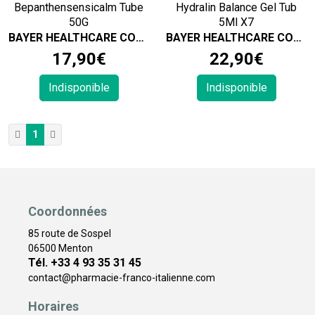
Bepanthensensicalm Tube
Hydralin Balance Gel Tub
50G
5Ml X7
BAYER HEALTHCARE CONSUMER HEALTH
BAYER HEALTHCARE CONSUMER HEALTH
17
,
90
€
22
,
90
€
Indisponible
Indisponible
1
Coordonnées
85 route de Sospel
06500 Menton
Tél. +33 4 93 35 31 45
contact
@
pharmacie-franco-italienne.com
Horaires