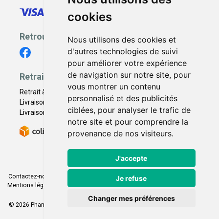
cookies
Retrouvez-nous
Nous utilisons des cookies et
d'autres technologies de suivi
pour améliorer votre expérience
de navigation sur notre site, pour
Retrait - Livraison
vous montrer un contenu
Retrait à la pharmacie - Click & Collect
personnalisé et des publicités
Livraison en Point Relais
ciblées, pour analyser le trafic de
Livraison à domicile
notre site et pour comprendre la
provenance de nos visiteurs.
J'accepte
Contactez-nous
|
Poser une question
|
Déclarer un effet indésirable
|
Je refuse
Mentions légales
|
Conditions générales - CGV
|
Données personnelles
|
Cookies
|
Préférences Cookies
Changer mes préférences
© 2026 Pharmacie Franco Italienne
-
Tous droits réservés.
-
Apotekisto