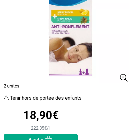
2 unités
Tenir hors de portée des enfants
18
,
90
€
222
,
35
€
/
l.
Ajouter