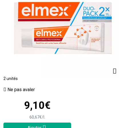
2 unités
Ne pas avaler
9
,
10
€
60
,
67
€
/
l.
Ajouter