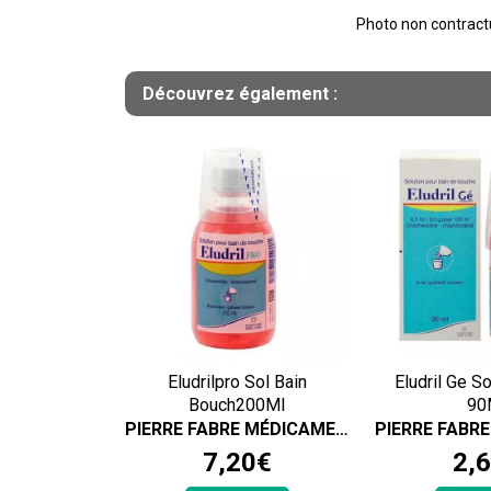
Photo non contractue
Découvrez également :
Eludrilpro Sol Bain
Eludril Ge S
Bouch200Ml
90
PIERRE FABRE MÉDICAMENT
7
,
20
€
2
,
6