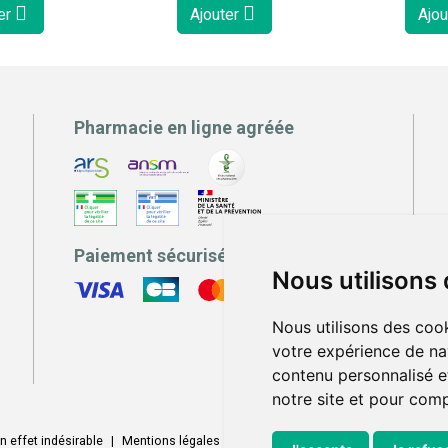
er
Ajouter
Ajou
Pharmacie en ligne agréée
Paiement sécurisé
Nous utilisons
Nous utilisons des cook
votre expérience de na
contenu personnalisé et
notre site et pour com
n effet indésirable
|
Mentions légales
|
Conditions générales - CGV
|
Donné