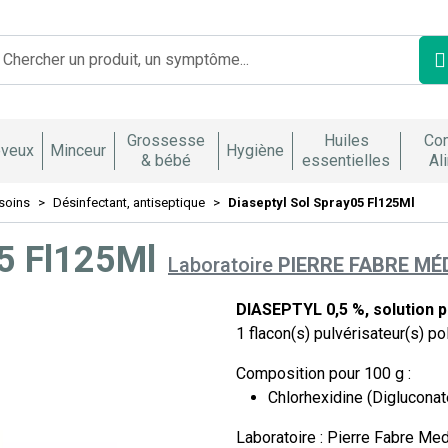
Franco Italienne Votre pharmacie en ligne à votre service
Grossesse
Huiles
Co
veux
Minceur
Hygiène
& bébé
essentielles
Al
soins
Désinfectant, antiseptique
Diaseptyl Sol Spray05 Fl125Ml
05 Fl125Ml
Laboratoire
PIERRE FABRE M
DIASEPTYL 0,5 %, solution p
1 flacon(s) pulvérisateur(s) 
Composition pour 100 g :
Chlorhexidine (Digluconate
Laboratoire : Pierre Fabre Me