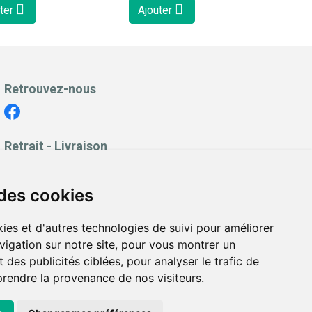
ter
Ajouter
Retrouvez-nous
Retrait - Livraison
Retrait à la pharmacie - Click & Collect
Livraison en Point Relais
 des cookies
Livraison à domicile
ies et d'autres technologies de suivi pour améliorer
vigation sur notre site, pour vous montrer un
 des publicités ciblées, pour analyser le trafic de
prendre la provenance de nos visiteurs.
es personnelles
|
Cookies
|
Préférences Cookies