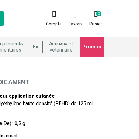
0
Compte
Favoris
Panier
mpléments
Animaux et
Bio
Promos
imentaires
vétérinaire
ÉDICAMENT
our application cutanée
polyéthylène haute densité (PEHD) de 125 ml
 De) : 0,5 g
dicament