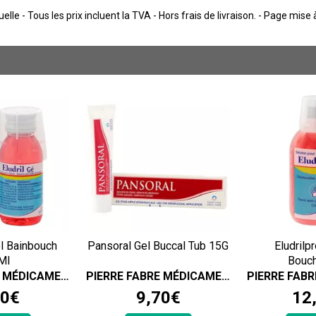
lle - Tous les prix incluent la TVA - Hors frais de livraison. - Page mise
ol Bainbouch
Pansoral Gel Buccal Tub 15G
Eludrilp
Ml
Bouc
PIERRE FABRE MÉDICAMENT
PIERRE FABRE MÉDICAMENT
0
€
9
,
70
€
12