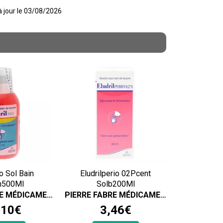
 à jour le 03/08/2026
ro Sol Bain
Eludrilperio 02Pcent
h500Ml
Solb200Ml
PIERRE FABRE MÉDICAMENT
PIERRE FABRE MÉDICAMENT
,
10
€
3
,
46
€