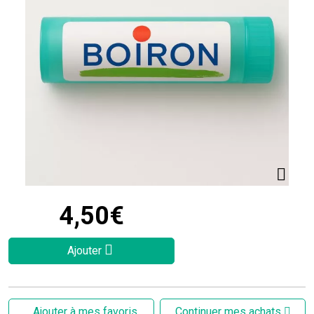
4
,
50
€
Ajouter
Ajouter à mes favoris
Continuer mes achats