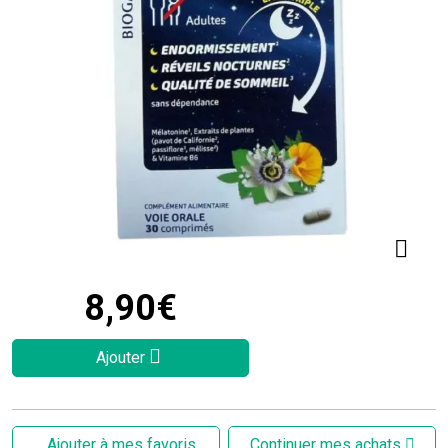
8
,
90
€
Ajouter
Ajouter à mes favoris
Continuer mes achats