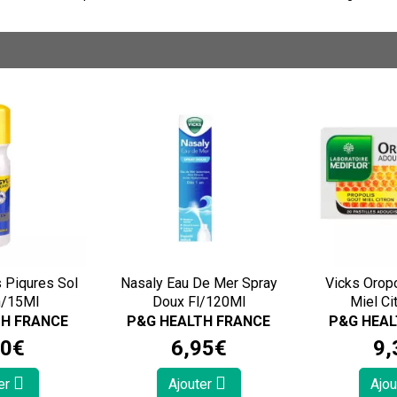
 Piqures Sol
Nasaly Eau De Mer Spray
Vicks Orop
n/15Ml
Doux Fl/120Ml
Miel Ci
TH FRANCE
P&G HEALTH FRANCE
P&G HEAL
0
€
6
,
95
€
9
,
er
Ajouter
Ajou