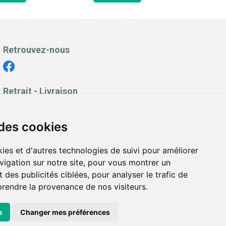
Retrouvez-nous
Retrait - Livraison
Retrait à la pharmacie - Click & Collect
Livraison en Point Relais
 des cookies
Livraison à domicile
ies et d'autres technologies de suivi pour améliorer
vigation sur notre site, pour vous montrer un
 des publicités ciblées, pour analyser le trafic de
prendre la provenance de nos visiteurs.
es personnelles
|
Cookies
|
Préférences Cookies
e
Changer mes préférences
ppée avec
Apotekisto