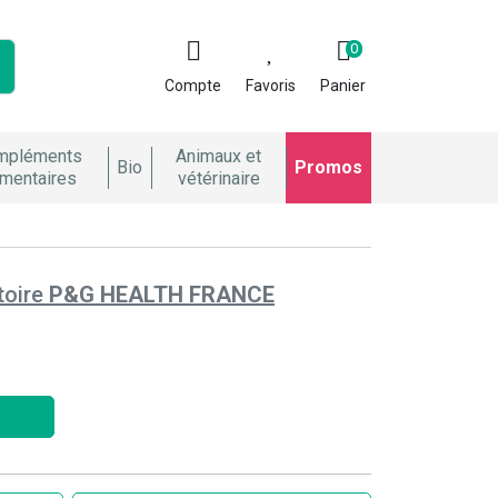
0
Compte
Favoris
Panier
mpléments
Animaux et
Bio
Promos
imentaires
vétérinaire
toire
P&G HEALTH FRANCE