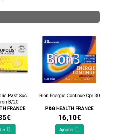
olis Past Suc
Bion Energie Continue Cpr 30
tron B/20
TH FRANCE
P&G HEALTH FRANCE
35
€
16
,
10
€
ter
Ajouter