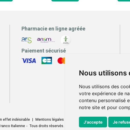
Pharmacie en ligne agréée
Paiement sécurisé
Nous utilisons
Nous utilisons des cook
votre expérience de na
contenu personnalisé et
notre site et pour com
n effet indésirable
|
Mentions légales
|
Conditions générales - CGV
|
Donné
J'accepte
Je refus
ranco Italienne
-
Tous droits réservés.
-
Votre pharmacie sur Internet develo