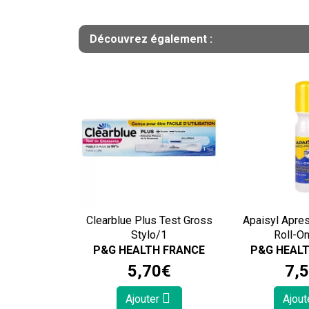
Découvrez également :
Clearblue Plus Test Gross
Apaisyl Apres
Stylo/1
Roll-O
P&G HEALTH FRANCE
P&G HEAL
5
,
70
€
7
,
5
Ajouter
Ajout