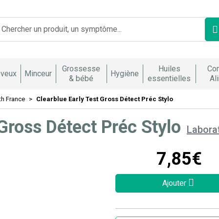
Franco Italienne Votre pharmacie en ligne à votre service
Grossesse
Huiles
Co
veux
Minceur
Hygiène
& bébé
essentielles
Al
th France
Clearblue Early Test Gross Détect Préc Stylo
 Gross Détect Préc Stylo
Labora
7
,
85
€
Ajouter