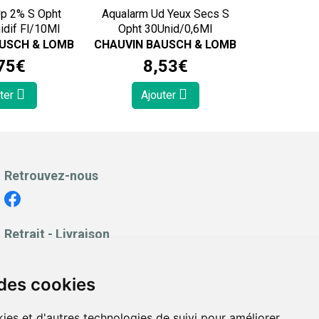
Up 2% S Opht
Aqualarm Ud Yeux Secs S
idif Fl/10Ml
Opht 30Unid/0,6Ml
USCH & LOMB
CHAUVIN BAUSCH & LOMB
75
€
8
,
53
€
ter
Ajouter
Retrouvez-nous
Retrait - Livraison
Retrait à la pharmacie - Click & Collect
Livraison en Point Relais
 des cookies
Livraison à domicile
ies et d'autres technologies de suivi pour améliorer