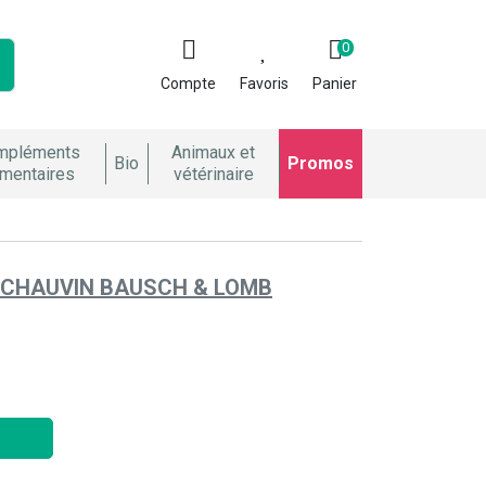
0
Compte
Favoris
Panier
mpléments
Animaux et
Bio
Promos
imentaires
vétérinaire
CHAUVIN BAUSCH & LOMB