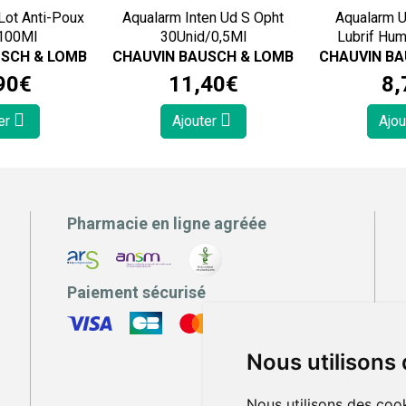
Lot Anti-Poux
Aqualarm Inten Ud S Opht
Aqualarm 
 100Ml
30Unid/0,5Ml
Lubrif Hum
USCH & LOMB
CHAUVIN BAUSCH & LOMB
CHAUVIN BA
90
€
11
,
40
€
8
,
er
Ajouter
Ajou
Pharmacie en ligne agréée
Paiement sécurisé
Nous utilisons
Nous utilisons des cook