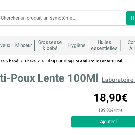
Franco Italienne Votre pharmacie en ligne à votre service
Grossesse
Huiles
Co
veux
Minceur
Hygiène
& bébé
essentielles
Al
se & bébé
Cheveux
Cinq Sur Cinq Lot Anti-Poux Lente 100Ml
nti-Poux Lente 100Ml
Laboratoire
18
,
90
€
189
,
00
€
/
litre
Ajouter