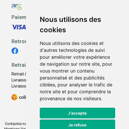
Paiement sécurisé
Nous utilisons des
cookies
Retrouvez-nous
Nous utilisons des cookies et
d'autres technologies de suivi
pour améliorer votre expérience
de navigation sur notre site, pour
Retrait - Livraison
vous montrer un contenu
Retrait à la pharmacie - Click & Collect
personnalisé et des publicités
Livraison en Point Relais
ciblées, pour analyser le trafic de
Livraison à domicile
notre site et pour comprendre la
provenance de nos visiteurs.
J'accepte
Contactez-nous
|
Poser une question
|
Déclarer un effet indésirable
|
Je refuse