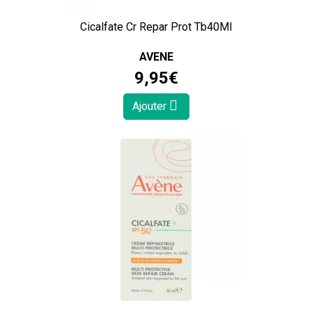
Cicalfate Cr Repar Prot Tb40Ml
AVENE
9
,
95
€
Ajouter