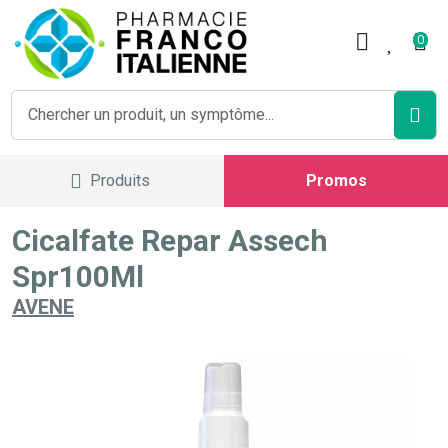
Pharmacie Franco Italienne V
0
Produits
Promos
Cicalfate Repar Assech
Spr100Ml
AVENE