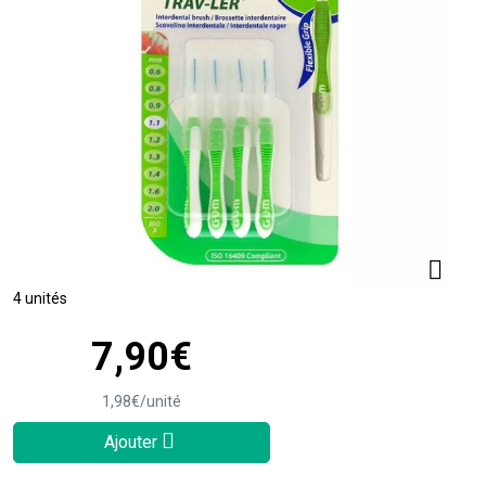
4 unités
7
,
90
€
1
,
98
€
/unité
Ajouter