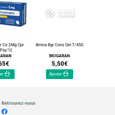
r Co 2Mg Cpr
Arnica Bgr Cons Gel T/45G
 Plq/12
GARAN
BIOGARAN
65
€
5
,
50
€
ter
Ajouter
Retrouvez-nous