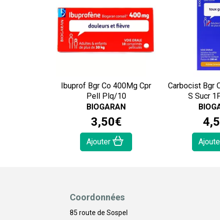
Ibuprof Bgr Co 400Mg Cpr
Carbocist Bgr 
Pell Plq/10
S Sucr 1
BIOGARAN
BIOG
3
,
50
€
4
,
5
Ajouter
Ajout
Coordonnées
85 route de Sospel