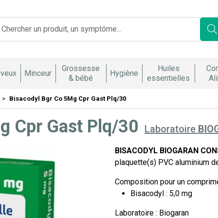
Franco Italienne Votre pharmacie en ligne à votre service
Grossesse
Huiles
Co
veux
Minceur
Hygiène
& bébé
essentielles
Al
Bisacodyl Bgr Co 5Mg Cpr Gast Plq/30
g Cpr Gast Plq/30
Laboratoire
BIO
BISACODYL BIOGARAN CONSE
plaquette(s) PVC aluminium d
Composition pour un comprimé
Bisacodyl : 5,0 mg
Laboratoire : Biogaran