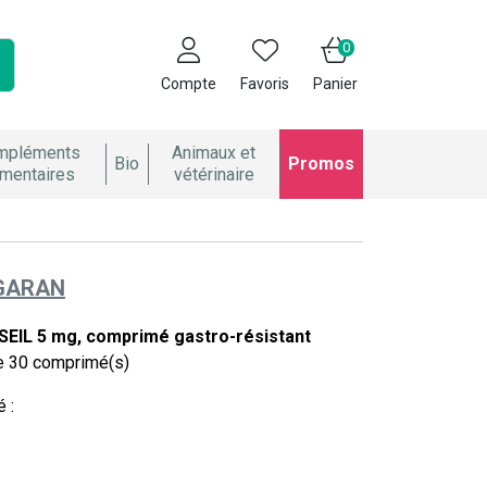
0
Compte
Favoris
Panier
mpléments
Animaux et
Bio
Promos
imentaires
vétérinaire
GARAN
IL 5 mg, comprimé gastro-résistant
e 30 comprimé(s)
 :