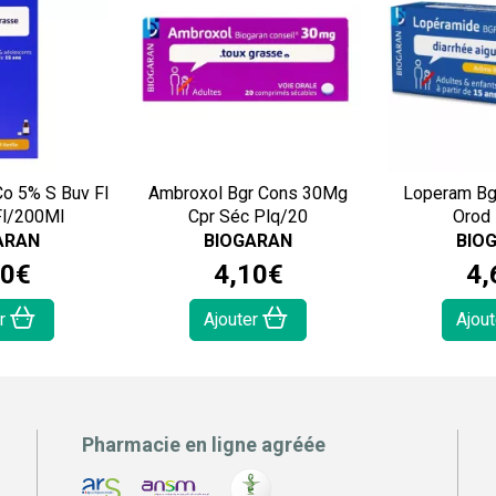
Co 5% S Buv Fl
Ambroxol Bgr Cons 30Mg
Loperam Bg
Fl/200Ml
Cpr Séc Plq/20
Orod
ARAN
BIOGARAN
BIO
0
€
4
,
10
€
4
,
er
Ajouter
Ajou
Pharmacie en ligne agréée