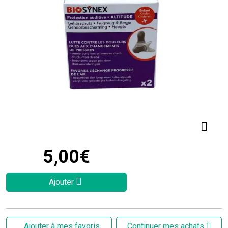
5
,
00
€
Ajouter
Ajouter à mes favoris
Continuer mes achats