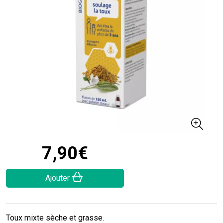
7
,
90
€
Ajouter
Toux mixte sèche et grasse.