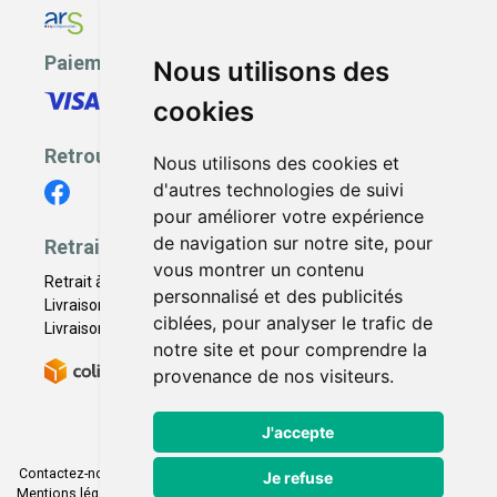
Paiement sécurisé
Nous utilisons des
cookies
Retrouvez-nous
Nous utilisons des cookies et
d'autres technologies de suivi
pour améliorer votre expérience
de navigation sur notre site, pour
Retrait - Livraison
vous montrer un contenu
Retrait à la pharmacie - Click & Collect
personnalisé et des publicités
Livraison en Point Relais
ciblées, pour analyser le trafic de
Livraison à domicile
notre site et pour comprendre la
provenance de nos visiteurs.
J'accepte
Contactez-nous
|
Poser une question
|
Déclarer un effet indésirable
|
Je refuse
Mentions légales
|
Conditions générales - CGV
|
Données personnelles