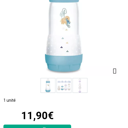
1 unité
11
,
90
€