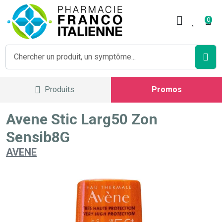
Pharmacie Franco Italienne V
0
Produits
Promos
Avene Stic Larg50 Zon
Sensib8G
AVENE