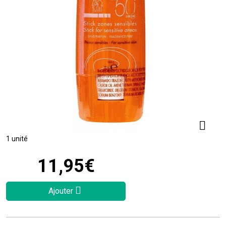
1 unité
11
,
95
€
Ajouter