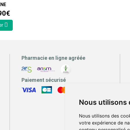
ENE
90
€
er
Pharmacie en ligne agréée
Paiement sécurisé
Nous utilisons
Nous utilisons des cook
votre expérience de na
contenu personnalisé et