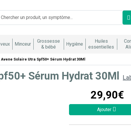
Franco Italienne Votre pharmacie en ligne à votre service
Grossesse
Huiles
Co
veux
Minceur
Hygiène
& bébé
essentielles
Al
Avene Solaire Utra Spf50+ Sérum Hydrat 30Ml
Spf50+ Sérum Hydrat 30Ml
La
29
,
90
€
Ajouter