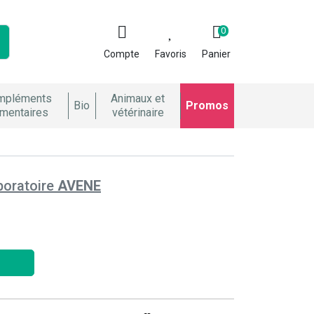
0
Compte
Favoris
Panier
mpléments
Animaux et
Bio
Promos
imentaires
vétérinaire
boratoire
AVENE