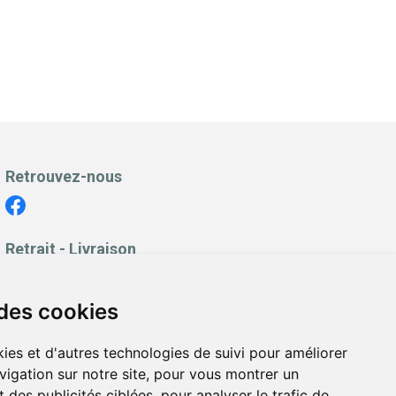
Retrouvez-nous
Retrait - Livraison
Retrait à la pharmacie - Click & Collect
Livraison en Point Relais
 des cookies
Livraison à domicile
ies et d'autres technologies de suivi pour améliorer
vigation sur notre site, pour vous montrer un
 des publicités ciblées, pour analyser le trafic de