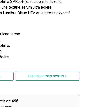
olaire SPF50+, associée à l'efficacité
 une texture sérum ultra légère.
a Lumière Bleue HEV et le stress oxydatif.
t long terme.
e.
olaire,
n,
égère.
s
Continuer mes achats
tir de 49€.
ivraisons