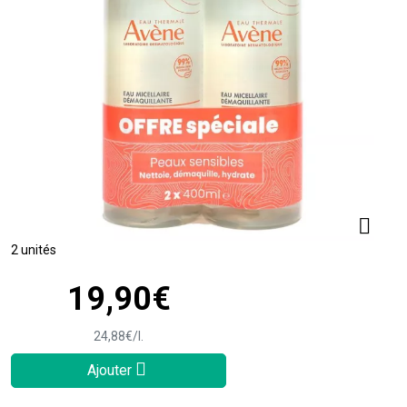
2 unités
19
,
90
€
24
,
88
€
/
l.
Ajouter