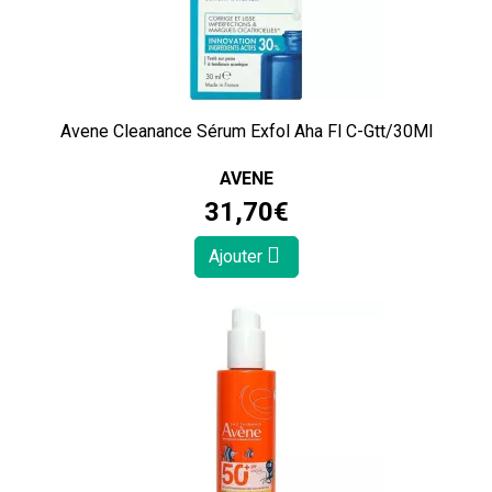
Avene Cleanance Sérum Exfol Aha Fl C-Gtt/30Ml
AVENE
31
,
70
€
Ajouter