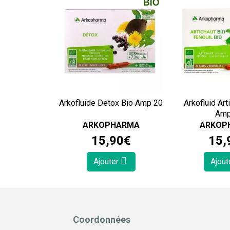
Arkofluide Detox Bio Amp 20
Arkofluid Art
Am
ARKOPHARMA
ARKOP
15
,
90
€
15
,
Ajouter
Ajout
Coordonnées