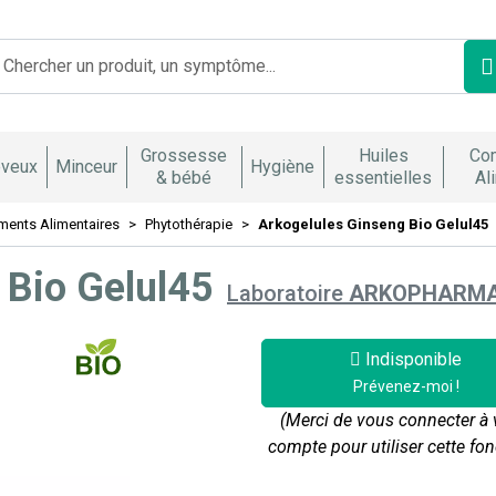
Franco Italienne Votre pharmacie en ligne à votre service
Grossesse
Huiles
Co
veux
Minceur
Hygiène
& bébé
essentielles
Al
ents Alimentaires
Phytothérapie
Arkogelules Ginseng Bio Gelul45
 Bio Gelul45
Laboratoire
ARKOPHARM
Indisponible
Prévenez-moi !
(Merci de vous connecter à 
compte pour utiliser cette fon