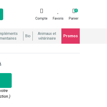
0
Compte
Favoris
Panier
mpléments
Animaux et
Bio
Promos
imentaires
vétérinaire
A
votre
ction.)