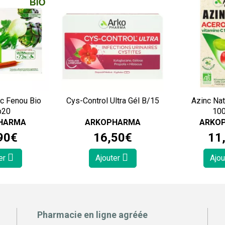
ic Fenou Bio
Cys-Control Ultra Gél B/15
Azinc Nat
p20
100
HARMA
ARKOPHARMA
ARKO
90
€
16
,
50
€
11
er
Ajouter
Ajou
Pharmacie en ligne agréée