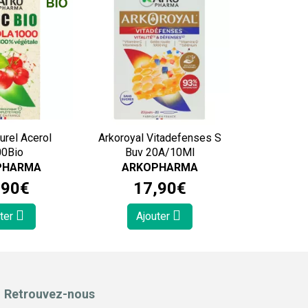
urel Acerol
Arkoroyal Vitadefenses S
0Bio
Buv 20A/10Ml
PHARMA
ARKOPHARMA
,
90
€
17
,
90
€
ter
Ajouter
Retrouvez-nous