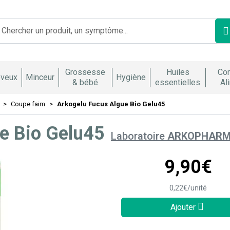
Franco Italienne Votre pharmacie en ligne à votre service
Grossesse
Huiles
Co
veux
Minceur
Hygiène
& bébé
essentielles
Al
Coupe faim
Arkogelu Fucus Algue Bio Gelu45
e Bio Gelu45
Laboratoire
ARKOPHAR
9
,
90
€
0
,
22
€
/unité
Ajouter