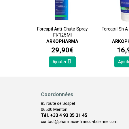
Forcapil Anti-Chute Spray
Fl/125Ml
ARKOPHARMA
ARKOP
29
,
90
€
16
,
Ajouter
Ajout
Coordonnées
85 route de Sospel
06500 Menton
Tél. +33 4 93 35 31 45
contact
@
pharmacie-franco-italienne.com