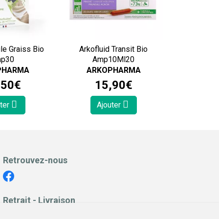
ule Graiss Bio
Arkofluid Transit Bio
p30
Amp10Ml20
PHARMA
ARKOPHARMA
,
50
€
15
,
90
€
ter
Ajouter
Retrouvez-nous
Retrait - Livraison
Retrait à la pharmacie - Click & Collect