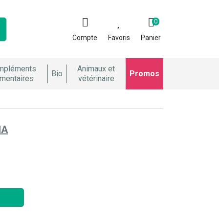
0
Compte
Favoris
Panier
mpléments
Animaux et
Bio
Promos
imentaires
vétérinaire
MA