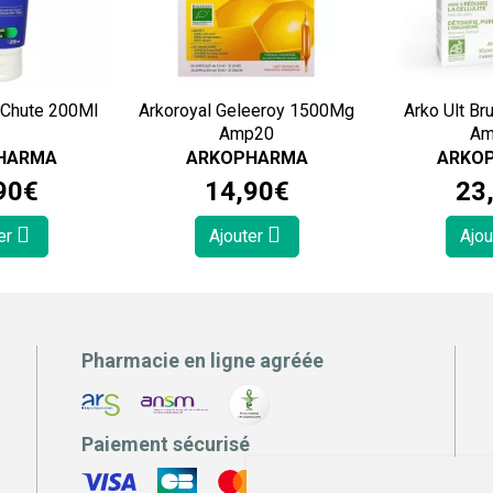
Forcapil Sh A Chute 200Ml
Arkoroyal Geleeroy 1500Mg
Arko Ult Br
Amp20
Am
HARMA
ARKOPHARMA
ARKO
90
€
14
,
90
€
23
er
Ajouter
Ajou
Pharmacie en ligne agréée
Paiement sécurisé