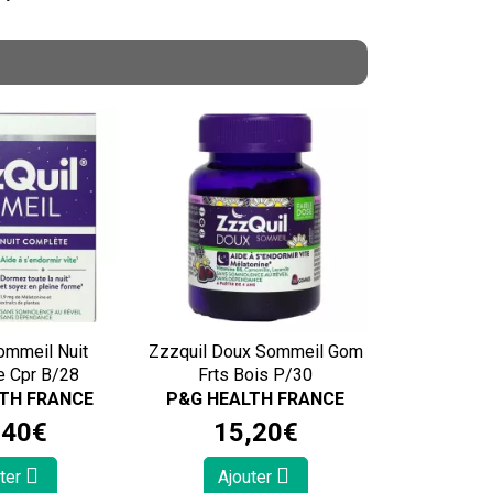
ommeil Nuit
Zzzquil Doux Sommeil Gom
e Cpr B/28
Frts Bois P/30
TH FRANCE
P&G HEALTH FRANCE
,
40
€
15
,
20
€
ter
Ajouter