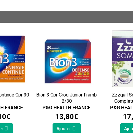
ontinue Cpr 30
Bion 3 Cpr Croq Junior Framb
Zzzquil S
B/30
Complet
TH FRANCE
P&G HEALTH FRANCE
P&G HEAL
10
€
13
,
80
€
17
er
Ajouter
Ajou