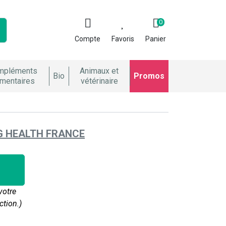
0
Compte
Favoris
Panier
mpléments
Animaux et
Bio
Promos
imentaires
vétérinaire
G HEALTH FRANCE
votre
ction.)