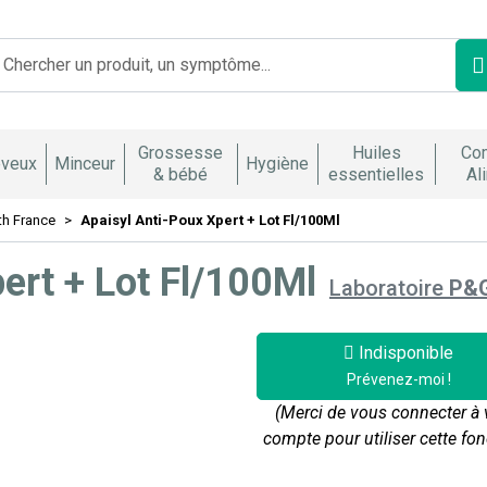
Franco Italienne Votre pharmacie en ligne à votre service
Grossesse
Huiles
Co
veux
Minceur
Hygiène
& bébé
essentielles
Al
th France
Apaisyl Anti-Poux Xpert + Lot Fl/100Ml
ert + Lot Fl/100Ml
Laboratoire
P&
Indisponible
Prévenez-moi !
(Merci de vous connecter à 
compte pour utiliser cette fon