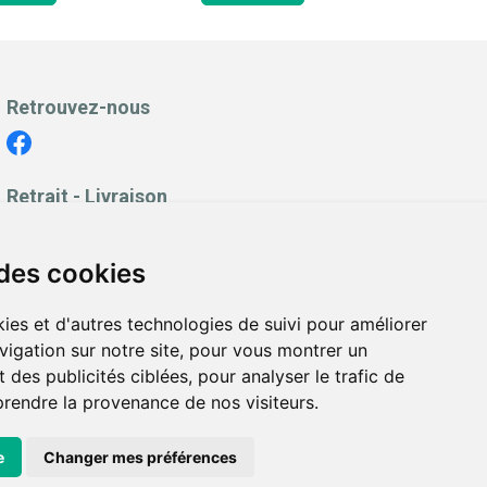
Retrouvez-nous
Retrait - Livraison
Retrait à la pharmacie - Click & Collect
Livraison en Point Relais
 des cookies
Livraison à domicile
ies et d'autres technologies de suivi pour améliorer
vigation sur notre site, pour vous montrer un
 des publicités ciblées, pour analyser le trafic de
prendre la provenance de nos visiteurs.
es personnelles
|
Cookies
|
Préférences Cookies
e
Changer mes préférences
ppée avec
Apotekisto