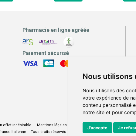
Pharmacie en ligne agréée
Paiement sécurisé
Nous utilisons
Nous utilisons des cook
votre expérience de na
contenu personnalisé et
notre site et pour com
n effet indésirable
|
Mentions légales
|
Conditions générales - CGV
|
Donné
J'accepte
Je refus
ranco Italienne
-
Tous droits réservés.
-
Votre pharmacie sur Internet develo