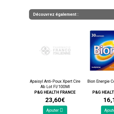
Découvrez également :
Apaisyl Anti-Poux Xpert Cire
Bion Energie C
Ab Lot Fl/100Ml
P&G HEALTH FRANCE
P&G HEAL
23
,
60
€
16
,
Ajouter
Ajout