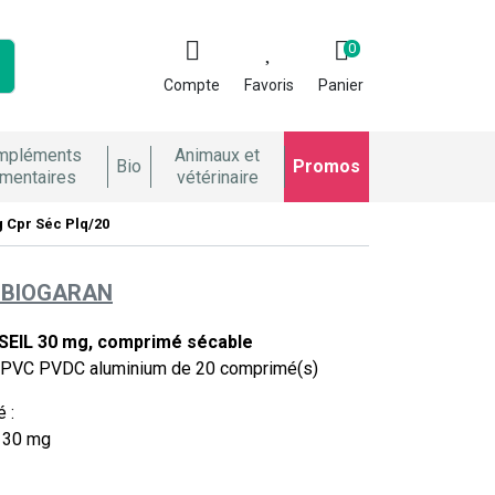
0
Compte
Favoris
Panier
mpléments
Animaux et
Bio
Promos
imentaires
vétérinaire
 Cpr Séc Plq/20
BIOGARAN
IL 30 mg, comprimé sécable
) PVC PVDC aluminium de 20 comprimé(s)
 :
: 30 mg