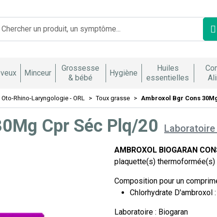
Franco Italienne Votre pharmacie en ligne à votre service
Grossesse
Huiles
Co
veux
Minceur
Hygiène
& bébé
essentielles
Al
 Oto-Rhino-Laryngologie - ORL
Toux grasse
Ambroxol Bgr Cons 30Mg
30Mg Cpr Séc Plq/20
Laboratoire
AMBROXOL BIOGARAN CONSE
plaquette(s) thermoformée(s
Composition pour un comprimé
Chlorhydrate D'ambroxol 
Laboratoire : Biogaran