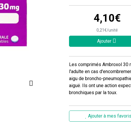
4
,
10
€
0
,
21
€
/unité
Ajouter
Les comprimés Ambroxol 30 
l'adulte en cas d'encombremen
aigu de broncho-pneumopathie 
aiguë. Ils ont une action expec
bronchiques par la toux.
Ajouter à mes favori