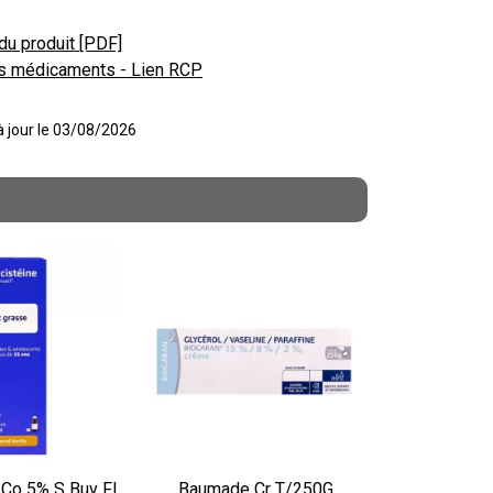
du produit [PDF]
s médicaments - Lien RCP
 à jour le 03/08/2026
 Co 5% S Buv Fl
Baumade Cr T/250G