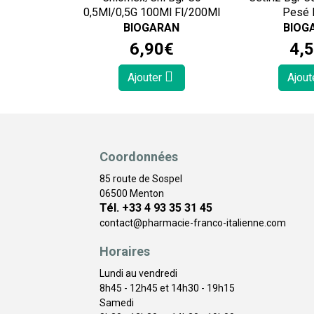
0,5Ml/0,5G 100Ml Fl/200Ml
Pesé 
BIOGARAN
BIOG
6
,
90
€
4
,
5
Ajouter
Ajout
Coordonnées
85 route de Sospel
06500 Menton
Tél. +33 4 93 35 31 45
contact
@
pharmacie-franco-italienne.com
Horaires
Lundi au vendredi
8h45 - 12h45 et 14h30 - 19h15
Samedi