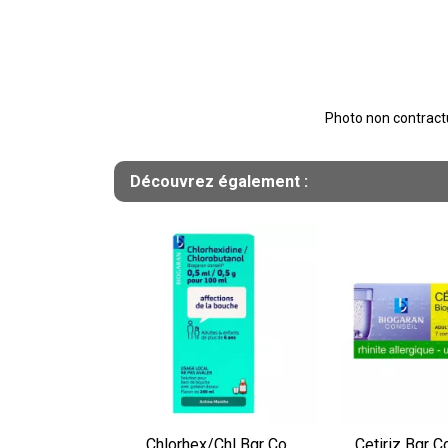
Photo non contractue
Découvrez également :
Chlorhex/Chl Bgr Co
Cetiriz Bgr 