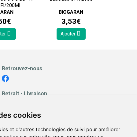
1Fl/200Ml
GARAN
BIOGARAN
50
€
3
,
53
€
ter
Ajouter
Retrouvez-nous
Retrait - Livraison
Retrait à la pharmacie - Click & Collect
Livraison en Point Relais
 des cookies
Livraison à domicile
ies et d'autres technologies de suivi pour améliorer
vigation sur notre site, pour vous montrer un