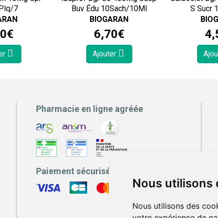
Plq/7
Buv Édu 10Sach/10Ml
S Sucr 
ARAN
BIOGARAN
BIO
0
€
6
,
70
€
4
,
er
Ajouter
Ajou
Pharmacie en ligne agréée
Paiement sécurisé
Nous utilisons
Nous utilisons des cook
votre expérience de na