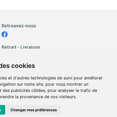
Retrouvez-nous
Retrait - Livraison
Retrait à la pharmacie - Click & Collect
Livraison en Point Relais
 des cookies
Livraison à domicile
ies et d'autres technologies de suivi pour améliorer
vigation sur notre site, pour vous montrer un
 des publicités ciblées, pour analyser le trafic de
prendre la provenance de nos visiteurs.
es personnelles
|
Cookies
|
Préférences Cookies
e
Changer mes préférences
ppée avec
Apotekisto