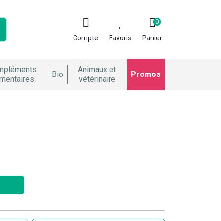
0
Compte
Favoris
Panier
mpléments
Animaux et
Bio
Promos
imentaires
vétérinaire