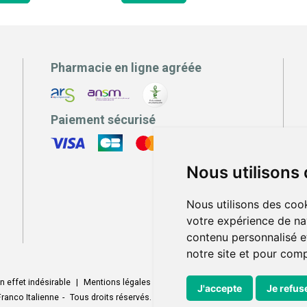
Pharmacie en ligne agréée
Paiement sécurisé
Nous utilisons
Nous utilisons des cook
votre expérience de na
contenu personnalisé et
notre site et pour com
n effet indésirable
|
Mentions légales
|
Conditions générales - CGV
|
Donné
J'accepte
Je refus
ranco Italienne
-
Tous droits réservés.
-
Votre pharmacie sur Internet develo