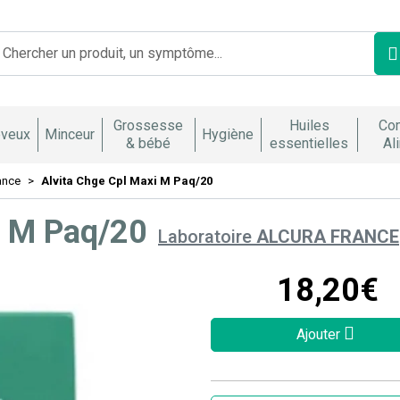
Franco Italienne Votre pharmacie en ligne à votre service
Grossesse
Huiles
Co
veux
Minceur
Hygiène
& bébé
essentielles
Al
ance
Alvita Chge Cpl Maxi M Paq/20
i M Paq/20
Laboratoire
ALCURA FRANCE
18
,
20
€
Ajouter