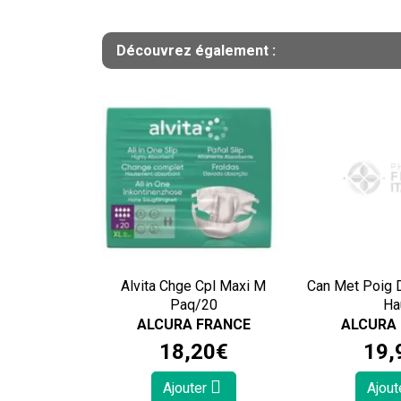
Découvrez également :
Alvita Chge Cpl Maxi M
Can Met Poig 
Paq/20
Ha
ALCURA FRANCE
ALCURA
18
,
20
€
19
,
Ajouter
Ajout