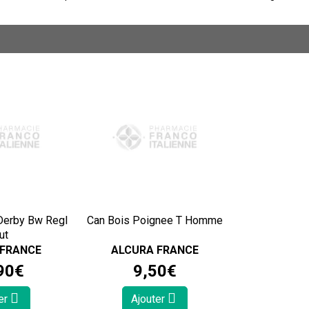
Derby Bw Regl
Can Bois Poignee T Homme
ut
 FRANCE
ALCURA FRANCE
90
€
9
,
50
€
er
Ajouter