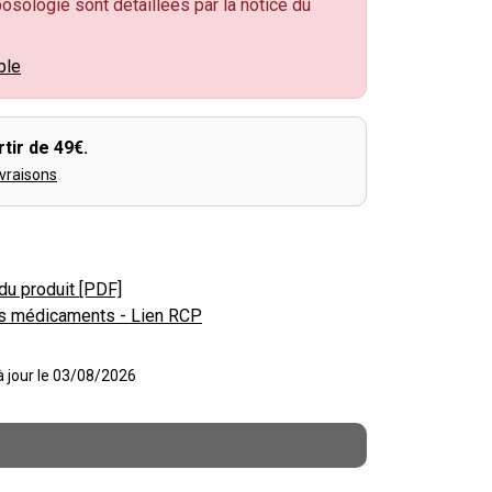
 posologie sont détaillées par la notice du
ble
tir de 49€.
ivraisons
du produit [PDF]
s médicaments - Lien RCP
 à jour le 03/08/2026