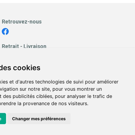
Retrouvez-nous
Retrait - Livraison
Retrait à la pharmacie - Click & Collect
Livraison en Point Relais
 des cookies
Livraison à domicile
ies et d'autres technologies de suivi pour améliorer
vigation sur notre site, pour vous montrer un
 des publicités ciblées, pour analyser le trafic de
prendre la provenance de nos visiteurs.
es personnelles
|
Cookies
|
Préférences Cookies
e
Changer mes préférences
ppée avec
Apotekisto