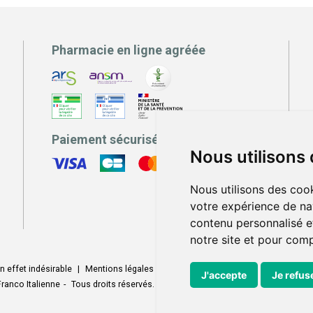
Pharmacie en ligne agréée
Paiement sécurisé
Nous utilisons
Nous utilisons des cook
votre expérience de na
contenu personnalisé et
notre site et pour com
n effet indésirable
|
Mentions légales
|
Conditions générales - CGV
|
Donné
J'accepte
Je refus
ranco Italienne
-
Tous droits réservés.
-
Votre pharmacie sur Internet develo