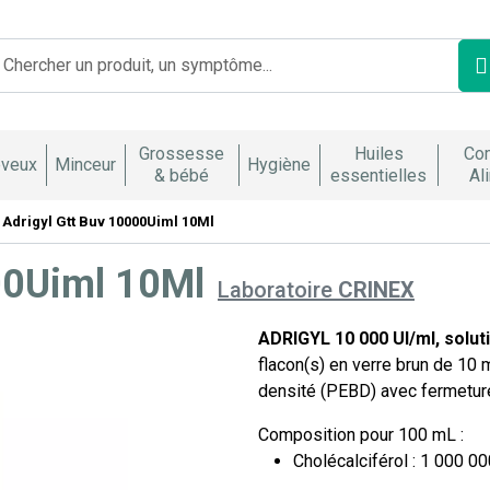
Franco Italienne Votre pharmacie en ligne à votre service
Grossesse
Huiles
Co
veux
Minceur
Hygiène
& bébé
essentielles
Al
Adrigyl Gtt Buv 10000Uiml 10Ml
00Uiml 10Ml
Laboratoire
CRINEX
ADRIGYL 10 000 UI/ml, solut
flacon(s) en verre brun de 10
densité (PEBD) avec fermeture
Composition pour 100 mL :
Cholécalciférol : 1 000 00