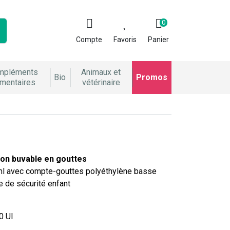
0
Compte
Favoris
Panier
mpléments
Animaux et
Bio
Promos
imentaires
vétérinaire
ion buvable en gouttes
 ml avec compte-gouttes polyéthylène basse
 de sécurité enfant
0 UI