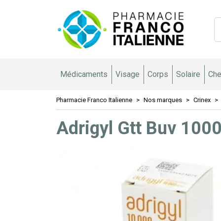
Pharmacie 
Médicaments
Visage
Corps
Solaire
Che
Pharmacie Franco Italienne
Nos marques
Crinex
Adrigyl Gtt Buv 100