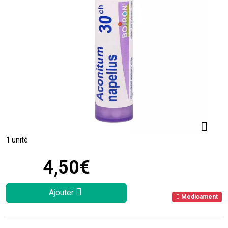
1 unité
4
,
50
€
Ajouter
Médicament